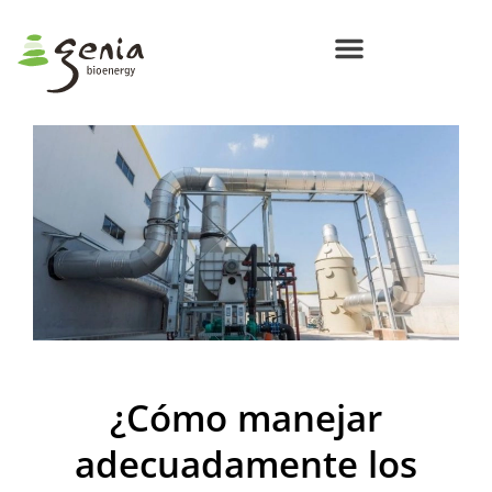
Centros de Bioenergía Circular
Compromisos Genia Bioenergy
¿Cómo manejar
adecuadamente los