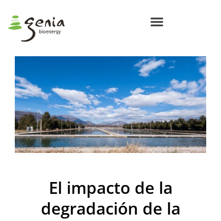
Centros de Bioenergía Circular
Compromisos Genia Bioenergy
El impacto de la
degradación de la