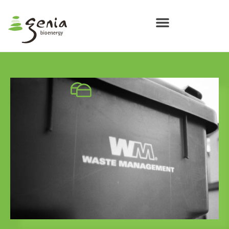
solutions
solar
bio