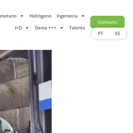
ometano
Hidrógeno
Ingeniería
Contacto
I+D
Genia +++
Talento
PT
ES