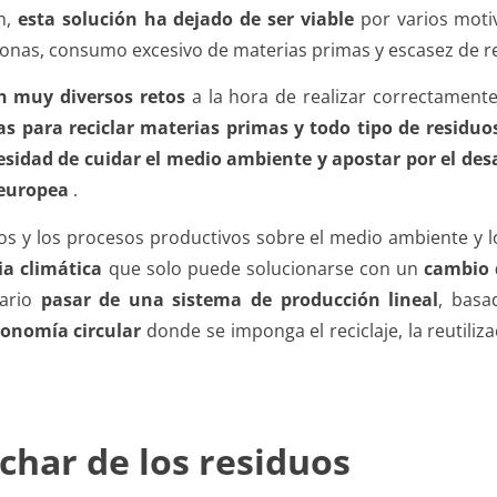
ón,
esta solución ha dejado de ser viable
por varios
moti
sonas, consumo excesivo de materias primas y escasez de r
on muy diversos retos
a la hora de realizar correctamente
as para reciclar materias primas y todo tipo de residuo
sidad de cuidar el medio ambiente y apostar por el desa
 europea
.
os y los procesos productivos sobre el medio ambiente y los
ia climática
que solo puede solucionarse con un
cambio 
sario
pasar de una sistema de producción lineal
, basa
onomía circular
donde se imponga el reciclaje, la reutiliz
char de los residuos