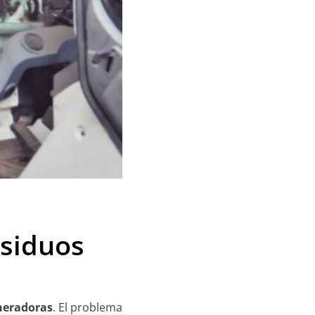
esiduos
ineradoras
. El problema