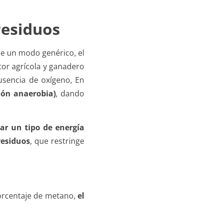
residuos
de un modo genérico, el
tor agrícola y ganadero
usencia de oxígeno, En
ión anaerobia)
, dando
ar un tipo de energía
residuos
, que restringe
orcentaje de metano,
el