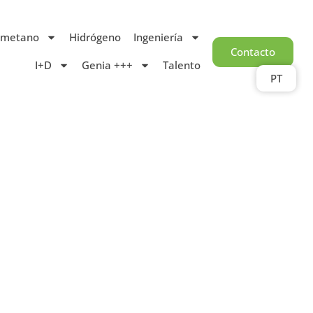
ometano
Hidrógeno
Ingeniería
Contacto
I+D
Genia +++
Talento
PT