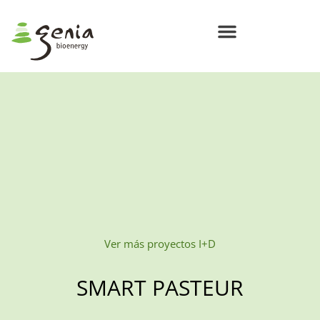
Centros de Bioenergía Circular
Compromisos Genia Bioenergy
Ver más proyectos I+D
SMART PASTEUR