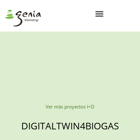
Centros de Bioenergía Circular
Compromisos Genia Bioenergy
Ver más proyectos I+D
DIGITALTWIN4BIOGAS