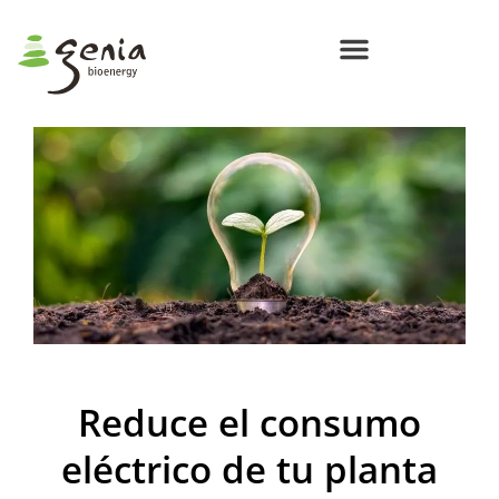
Centros de Bioenergía Circular
Compromisos Genia Bioenergy
Reduce el consumo
eléctrico de tu planta