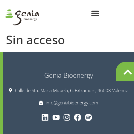
Centros de Bioenergía Circular
Compromisos Genia Bioenergy
Sin acceso
Genia Bioenergy
Calle de Sta. María Micaela, 6, Extramurs, 46008 Valencia
info@geniabioenergy.com