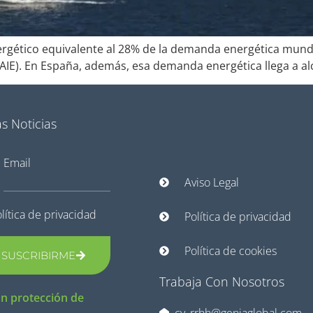
rgético equivalente al 28% de la demanda energética mundi
(AIE). En España, además, esa demanda energética llega a alca
s Noticias
Email
Aviso Legal
lítica de privacidad
Política de privacidad
Política de cookies
SUSCRIBIRME
Trabaja Con Nosotros
n protección de
cv_rrhh@geniaglobal.com