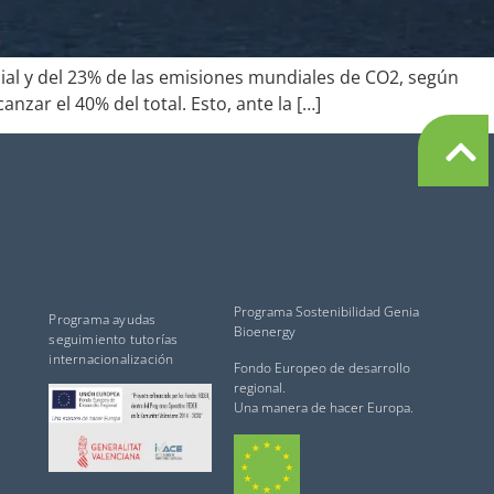
al y del 23% de las emisiones mundiales de CO2, según
nzar el 40% del total. Esto, ante la […]
Programa Sostenibilidad Genia
Programa ayudas
Bioenergy
seguimiento tutorías
internacionalización
Fondo Europeo de desarrollo
regional.
Una manera de hacer Europa.