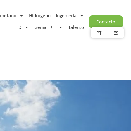
ometano
Hidrógeno
Ingeniería
Contacto
I+D
Genia +++
Talento
PT
ES