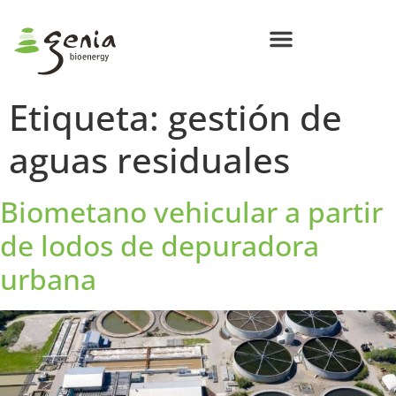
Centros de Bioenergía Circular
Compromisos Genia Bioenergy
Etiqueta:
gestión de
aguas residuales
Biometano vehicular a partir
de lodos de depuradora
urbana