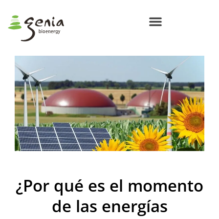
Centros de Bioenergía Circular
Compromisos Genia Bioenergy
¿Por qué es el momento
de las energías