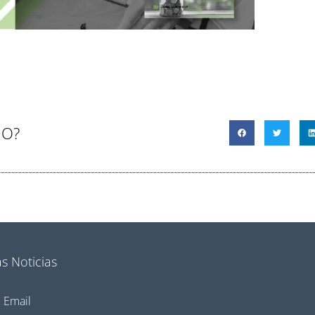
DO?
s Noticias
Email