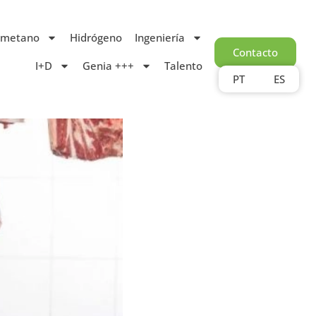
ometano
Hidrógeno
Ingeniería
Contacto
I+D
Genia +++
Talento
PT
ES