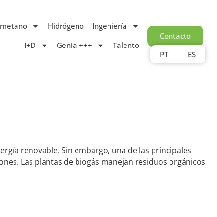
ometano
Hidrógeno
Ingeniería
Contacto
I+D
Genia +++
Talento
PT
ES
ergía renovable. Sin embargo, una de las principales
iones. Las plantas de biogás manejan residuos orgánicos