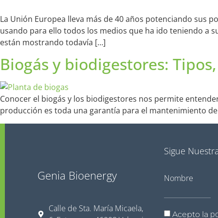
La Unión Europea lleva más de 40 años potenciando sus polí
usando para ello todos los medios que ha ido teniendo a s
están mostrando todavía […]
Biogás y biodigestores: Tipos,
Conocer el biogás y los biodigestores nos permite entender
producción es toda una garantía para el mantenimiento de
Sigue Nuestra
Genia Bioenergy
Nombre
Calle de Sta. María Micaela,
po
Acepto la