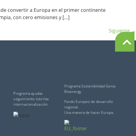
nde convertir a Europa en el primer continente
impia, con cero emisiones y […]
Siguiente
→
Programa Sostenibilidad Genia
Bioenergy
Programa ayudas
seguimiento tutorías
Fondo Europeo de desarrollo
internacionalización
regional.
Una manera de hacer Europa.