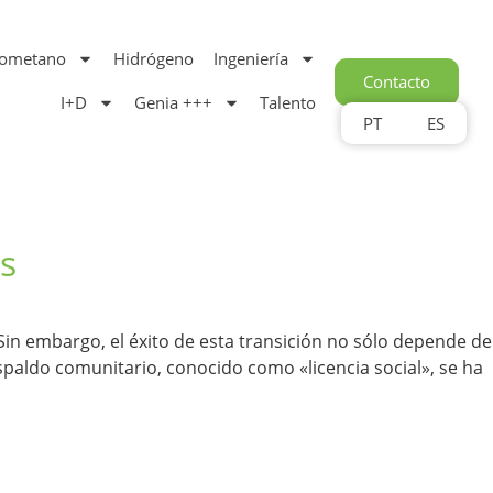
iometano
Hidrógeno
Ingeniería
Contacto
I+D
Genia +++
Talento
PT
ES
es
 Sin embargo, el éxito de esta transición no sólo depende de
spaldo comunitario, conocido como «licencia social», se ha